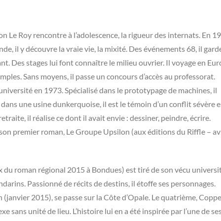
on Le Roy rencontre à l’adolescence, la rigueur des internats. En 1
e, il y découvre la vraie vie, la mixité. Des événements 68, il garde
t. Des stages lui font connaître le milieu ouvrier. Il voyage en Eur
simples. Sans moyens, il passe un concours d’accès au professorat.
université en 1973. Spécialisé dans le prototypage de machines, il
dans une usine dunkerquoise, il est le témoin d’un conflit sévère 
raite, il réalise ce dont il avait envie : dessiner, peindre, écrire.
 son premier roman, Le Groupe Upsilon (aux éditions du Riffle – avr
 du roman régional 2015 à Bondues) est tiré de son vécu universit
arins. Passionné de récits de destins, il étoffe ses personnages.
(janvier 2015), se passe sur la Côte d’Opale. Le quatrième, Copp
e sans unité de lieu. L’histoire lui en a été inspirée par l’une de se