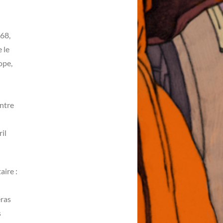
968,
 le
ope,
entre
il
aire :
eras
s